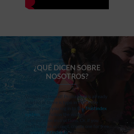
¿QUÉ DICEN SOBRE
NOSOTROS?
Widget not found! Probably it is already
deleted or there is typo in its ID. We
suggest that you log in to the
Trustindex
system
and follow the widget
configuration instructions. Or, if you
don't have an account, create one for free
at
www.trustindex.io