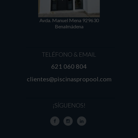
Avda. Manuel Mena 929630
Benalmádena
TELÉFONO & EMAIL
621 060 804
clientes@piscinaspropool.com
¡SÍGUENOS!