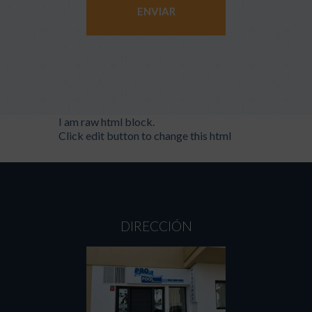
A
l
t
e
I am raw html block.
r
Click edit button to change this html
n
a
t
i
v
e
:
DIRECCIÓN